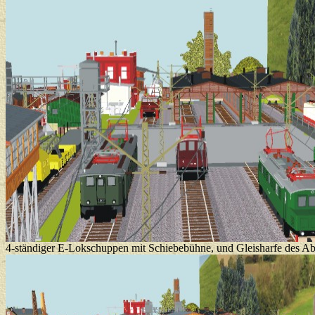
4-ständiger E-Lokschuppen mit Schiebebühne, und Gleisharfe des Ab