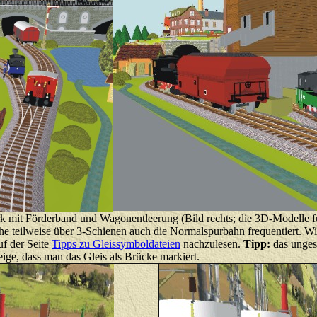
werk mit Förderband und Wagonentleerung (Bild rechts; die 3D-Modelle
e teilweise über 3-Schienen auch die Normalspurbahn frequentiert. Wie
uf der Seite
Tipps zu Gleissymboldateien
nachzulesen.
Tipp:
das ungesc
ge, dass man das Gleis als Brücke markiert.